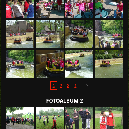
1
2
3
4
FOTOALBUM 2