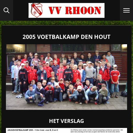
Ga
direct
naar
de
hoofdinhoud
2005 VOETBALKAMP DEN HOUT
HET VERSLAG