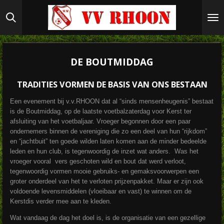
Ga
direct
naar
de
hoofdinhoud
DE BOUTMIDDAG
TRADITIES VORMEN DE BASIS VAN ONS BESTAAN
Een evenement bij v.v.RHOON dat al “sinds mensenheugenis” bestaat
is de Boutmiddag, op de laatste voetbalzaterdag voor Kerst ter
afsluiting van het voetbaljaar. Vroeger begonnen door een paar
ondernemers binnen de vereniging die zo een deel van hun “rijkdom”
en “jachtbuit” ten goede wilden laten komen aan de minder bedeelde
leden en hun club, is tegenwoordig de inzet wat anders. Was het
vroeger vooral vers geschoten wild en bout dat werd verloot,
tegenwoordig vormen mooie gebruiks- en gemaksvoorwerpen een
groter onderdeel van het te verloten prijzenpakket. Maar er zijn ook
voldoende levensmiddelen (vloeibaar en vast) te winnen om de
Kerstdis verder mee aan te kleden.
Wat vandaag de dag het doel is, is de organisatie van een gezellige