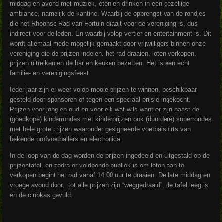
middag en avond met muziek, eten en drinken in een gezellige
ambiance, namelijk de kantine. Waarbij de opbrengst van de rondjes
die het Rhoonse Rad van Fortuin draait voor de vereniging is, dus
indirect voor de leden. En waarbij volop vertier en entertainment is. Dit
wordt allemaal mede mogelijk gemaakt door vrijwilligers binnen onze
vereniging die de prijzen indelen, het rad draaien, loten verkopen,
prijzen uitreiken en de bar en keuken bezetten. Het is een echt
familie- en verenigingsfeest.
Ieder jaar zijn er weer volop mooie prijzen te winnen, beschikbaar
gesteld door sponsoren of tegen een speciaal prijsje ingekocht.
Prijzen voor jong en oud en voor elk wat wils want er zijn naast de
(goedkope) kinderrondes met kinderprijzen ook (duurdere) superrondes
met hele grote prijzen waaronder gesigneerde voetbalshirts van
bekende profvoetballers en electronica.
In de loop van de dag worden de prijzen ingedeeld en uitgestald op de
prijzentafel, en zodra er voldoende publiek is om loten aan te
verkopen begint het rad vanaf 14:00 uur te draaien. De late middag en
vroege avond door, tot alle prijzen zijn “weggedraaid”, de tafel leeg is
en de clubkas gevuld.