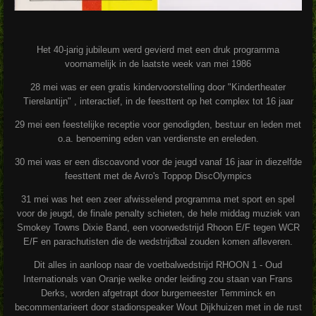
Het 40-jarig jubileum werd gevierd met een druk programma
voornamelijk in de laatste week van mei 1986
28 mei was er een gratis kindervoorstelling door "Kindertheater
Tierelantijn" , interactief, in de feesttent op het complex tot 16 jaar
29 mei een feestelijke receptie voor genodigden, bestuur en leden met
o.a. benoeming eden van verdienste en ereleden.
30 mei was er een discoavond voor de jeugd vanaf 16 jaar in diezelfde
feesttent met de Avro's Toppop DiscOlympics
31 mei was het een zeer afwisselend programma met sport en spel
voor de jeugd, de finale penalty schieten, de hele middag muziek van
Smokey Towns Dixie Band, een voorwedstrijd Rhoon E/F tegen WCR
E/F en parachutisten die de wedstrijdbal zouden komen afleveren.
Dit alles in aanloop naar de voetbalwedstrijd RHOON 1 - Oud
Internationals van Oranje welke onder leiding zou staan van Frans
Derks, worden afgetrapt door burgemeester Temminck en
becommentarieert door stadionspeaker Wout Dijkhuizen met in de rust