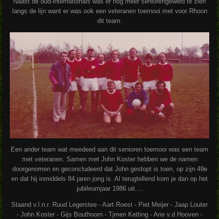
Naast de oud-internationals was er nog meer seniorengeweld te zien
langs de lijn want er was ook een veteranen toernooi met voor Rhoon
dit team:
Een ander team wat meedeed aan dit senioren toernooi was een team
met veteranen. Samen met John Koster hebben we de namen
doorgenomen en geconcludeerd dat John gestopt is toen, op zijn 49e
en dat hij inmiddels 84 jaren jong is. Al terugtellend kom je dan op het
jubileumjaar 1986 uit....
Staand v.l.n.r. Ruud Legerstee - Aart Roest - Piet Meijer - Jaap Louter
- John Koster - Gijs Bouthoorn - Tjmen Ketting - Arie v.d Hooven -