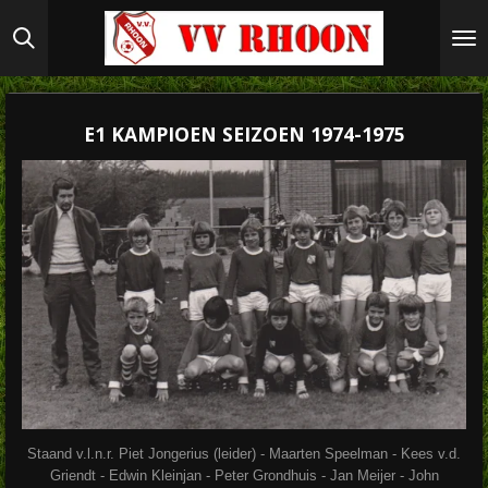
Ga
direct
naar
de
hoofdinhoud
E1 KAMPIOEN SEIZOEN 1974-1975
Staand v.l.n.r. Piet Jongerius (leider) - Maarten Speelman - Kees v.d.
Griendt - Edwin Kleinjan - Peter Grondhuis - Jan Meijer - John