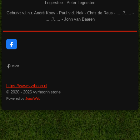
Legerstee - Peter Legerstee
Gehurkt v.l.n.r. André Kooy - Paul v.d. Hek - Chris de Reus - .....?..... -
.....?..... - John van Baaren
F
a
c
e
b
Delen
o
o
k
https://www.vvrhoon.nl
© 2020 - 2026 vvrhoonhistorie
Powered by
JouwWeb