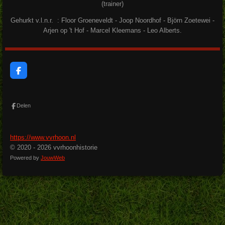
(trainer)
Gehurkt v.l.n.r. : Floor Groeneveldt - Joop Noordhof - Björn Zoetewei -
Arjen op 't Hof - Marcel Kleemans - Leo Alberts.
F
a
c
e
b
Delen
o
o
k
https://www.vvrhoon.nl
© 2020 - 2026 vvrhoonhistorie
Powered by
JouwWeb