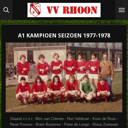
Ga
direct
naar
de
hoofdinhoud
A1 KAMPIOEN SEIZOEN 1977-1978
Staand v.l.n.r.: Wim van Citteren - Ron Veldman - Koos de Bruin -
René Ponsen - Bram Bouterse - Peter de Lange - Rinus Zoetewei