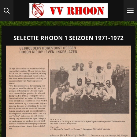
Ga
direct
naar
de
hoofdinhoud
SELECTIE RHOON 1 SEIZOEN 1971-1972