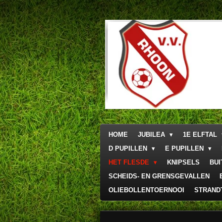
Ga
direct
naar
de
hoofdinhoud
HOME
JUBILEA
1E ELFTAL
D PUPILLEN
E PUPILLEN
HET FLESDE
KNIPSELS
BU
SCHEIDS- EN GRENSGEVALLEN
OLIEBOLLENTOERNOOI
STRAND