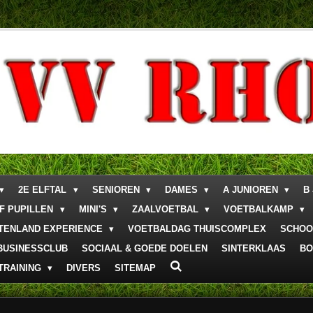
2E ELFTAL
SENIOREN
DAMES
A JUNIOREN
B
F PUPILLEN
MINI'S
ZAALVOETBAL
VOETBALKAMP
ITENLAND EXPERIENCE
VOETBALDAG THUISCOMPLEX
SCHOO
BUSINESSCLUB
SOCIAAL & GOEDE DOELEN
SINTERKLAAS
BO
TRAINING
DIVERS
SITEMAP