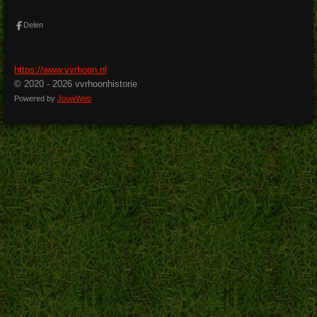
c
e
b
Delen
o
o
k
https://www.vvrhoon.nl
© 2020 - 2026 vvrhoonhistorie
Powered by
JouwWeb