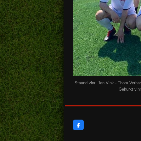
Staand vlnr: Jan Vink - Thom Verhag
Gehurkt vln
F
a
c
e