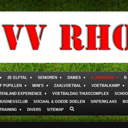
2E ELFTAL
SENIOREN
DAMES
A JUNIOREN
B
F PUPILLEN
MINI'S
ZAALVOETBAL
VOETBALKAMP
ITENLAND EXPERIENCE
VOETBALDAG THUISCOMPLEX
SCHOO
BUSINESSCLUB
SOCIAAL & GOEDE DOELEN
SINTERKLAAS
BO
TRAINING
DIVERS
SITEMAP