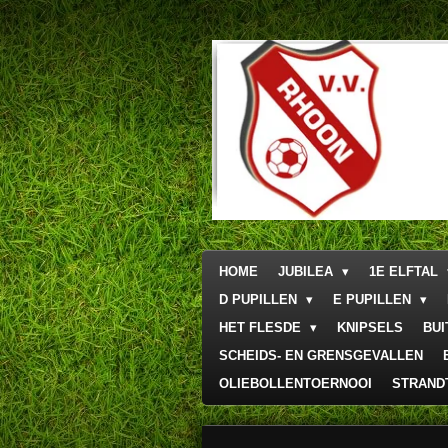
Ga
direct
naar
de
hoofdinhoud
HOME
JUBILEA
1E ELFTAL
D PUPILLEN
E PUPILLEN
HET FLESDE
KNIPSELS
BU
SCHEIDS- EN GRENSGEVALLEN
OLIEBOLLENTOERNOOI
STRAND