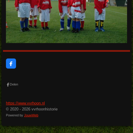
F
a
c
e
b
Delen
o
o
k
https://www.vvrhoon.nl
© 2020 - 2026 vvrhoonhistorie
Powered by
JouwWeb