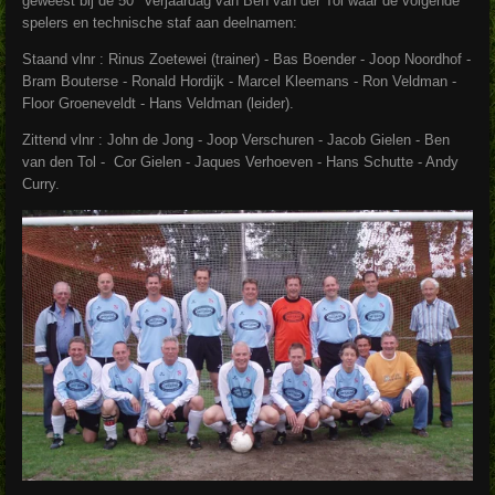
geweest bij de 50
verjaardag van Ben van der Tol waar de volgende
spelers en technische staf aan deelnamen:
Staand vlnr : Rinus Zoetewei (trainer) - Bas Boender - Joop Noordhof -
Bram Bouterse - Ronald Hordijk - Marcel Kleemans - Ron Veldman -
Floor Groeneveldt - Hans Veldman (leider).
Zittend vlnr : John de Jong - Joop Verschuren - Jacob Gielen - Ben
van den Tol - Cor Gielen - Jaques Verhoeven - Hans Schutte - Andy
Curry.