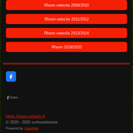
Rhoon selectie 2009/2010
Rhoon selectie 2011/2012
Rhoon selectie 2013/2014
Rhoon 2019/2020
F
a
c
e
b
Delen
o
o
k
https://www.vvrhoon.nl
© 2020 - 2026 vvrhoonhistorie
Powered by
JouwWeb