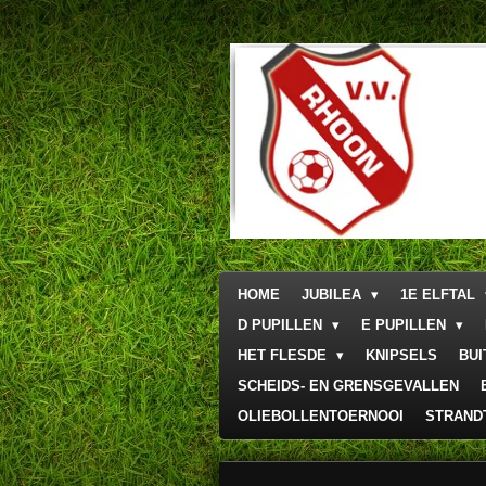
Ga
direct
naar
de
hoofdinhoud
HOME
JUBILEA
1E ELFTAL
D PUPILLEN
E PUPILLEN
HET FLESDE
KNIPSELS
BU
SCHEIDS- EN GRENSGEVALLEN
OLIEBOLLENTOERNOOI
STRAND