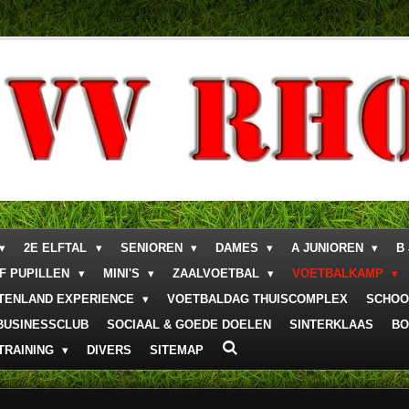
2E ELFTAL
SENIOREN
DAMES
A JUNIOREN
B
F PUPILLEN
MINI'S
ZAALVOETBAL
VOETBALKAMP
ITENLAND EXPERIENCE
VOETBALDAG THUISCOMPLEX
SCHOO
BUSINESSCLUB
SOCIAAL & GOEDE DOELEN
SINTERKLAAS
BO
TRAINING
DIVERS
SITEMAP