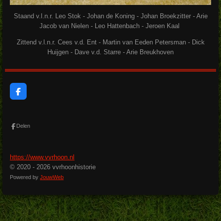
Staand v.l.n.r. Leo Stok - Johan de Koning - Johan Broekzitter - Arie
Jacob van Nielen - Leo Hattenbach - Jeroen Kaal
Zittend v.l.n.r. Cees v.d. Ent - Martin van Eeden Petersman - Dick
Huijgen - Dave v.d. Starre - Arie Breukhoven
F
a
c
e
b
Delen
o
o
k
https://www.vvrhoon.nl
© 2020 - 2026 vvrhoonhistorie
Powered by
JouwWeb