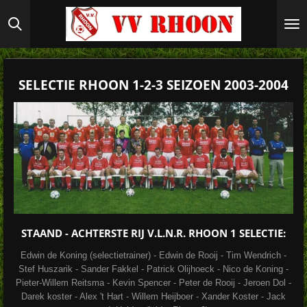
Ga
direct
naar
de
hoofdinhoud
SELECTIE RHOON 1-2-3 SEIZOEN 2003-2004
STAAND - ACHTERSTE RIJ V.L.N.R.
RHOON 1
SELECTIE:
Edwin de Koning (selectietrainer) - Edwin de Rooij - Tim Wendrich -
Stef Huszarik - Sander Fakkel - Patrick Olijhoeck - Nico de Koning -
Pieter-Willem Reitsma - Kevin Spencer - Peter de Rooij - Jeroen Dol -
Darek koster - Alex 't Hart - Willem Heijboer - Xander Koster - Jack