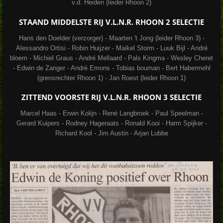
v.d. Heiden (leider Rhoon 2)
STAAND MIDDELSTE RIJ V.L.N.R.
RHOON 2
SELECTIE
Hans den Doelder (verzorger) - Maarten 't Jong (leider Rhoon 3) -
Alessandro Ortisi - Robin Huijzer - Maikel Storm - Luuk Bijl - André
bloem - Michiel Graus - André Mellaard - Pals Kingma - Wesley Cheret
- Edwin de Zanger - André Emons - Tobias bouman - Bert Habermehl
(grensrechter Rhoon 1) - Jan Roest (leider Rhoon 1)
ZITTEND VOORSTE RIJ V.L.N.R.
RHOON 3
SELECTIE
Marcel Haas - Erwin Kolijn - René Langbroek - Paul Speelman -
Gerard Kuipers - Rodney Hageraats - Ronald Kooi - Harm Spijker -
Richard Kool - Jim Austin - Arjan Lubbe