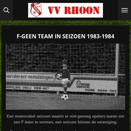
Ga
direct
naar
de
hoofdinhoud
F-GEEN TEAM IN SEIZOEN 1983-1984
Een memorabel seizoen waarin er niet genoeg spelers waren om
een F team te vormen, een unicum binnen de vereniging.