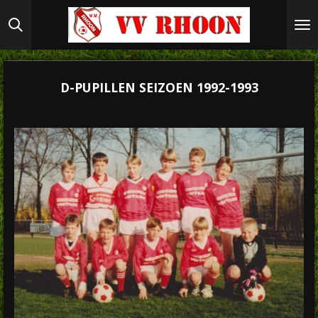
Ga
direct
naar
de
hoofdinhoud
D-PUPILLEN SEIZOEN 1992-1993