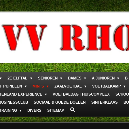
2E ELFTAL
SENIOREN
DAMES
A JUNIOREN
B
F PUPILLEN
MINI'S
ZAALVOETBAL
VOETBALKAMP
ITENLAND EXPERIENCE
VOETBALDAG THUISCOMPLEX
SCHOO
BUSINESSCLUB
SOCIAAL & GOEDE DOELEN
SINTERKLAAS
BO
TRAINING
DIVERS
SITEMAP