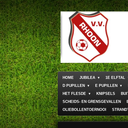
Ga
direct
naar
de
hoofdinhoud
HOME
JUBILEA
1E ELFTAL
D PUPILLEN
E PUPILLEN
HET FLESDE
KNIPSELS
BU
SCHEIDS- EN GRENSGEVALLEN
OLIEBOLLENTOERNOOI
STRAND