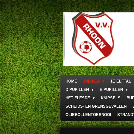
Ga
direct
naar
de
hoofdinhoud
HOME
JUBILEA
1E ELFTAL
D PUPILLEN
E PUPILLEN
HET FLESDE
KNIPSELS
BU
SCHEIDS- EN GRENSGEVALLEN
OLIEBOLLENTOERNOOI
STRAND