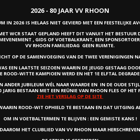
2026 - 80 JAAR VV RHOON
UM IN 2026 IS HELAAS NIET GEVIERD MET EEN FEESTELIJKE 
 MET WCR STAAT GEPLAND HEEFT DIT VANUIT HET BESTUUR D
UMEVENEMENT , GIDS OF VOETBALKRANT, EEN SPONSORTOER
VV RHOON FAMILIEDAG GEEN RUIMTE.
RICHT OP DE SAMENVOEGING VAN DE TWEE VERENIGINGEN 
 WAS EEN LAATSTE SEIZOEN WAARIN DE JEUGD GESTAAG DOOR
E ROOD-WITTE KAMPIOEN WERD EN HET 1E ELFTAL DEGRADEE
N ANDER JUBILEUM WÉL NAAR WAARDE EN IN DE OUDE STIJL
0 JARIG BESTAAN MET EEN REÜNIE VAN RHOON FLES OF HET 
ZIE HET VERSLAG OP DE SITE
WAARIN ROOD-WIT OPHIELD TE BESTAAN EN DAT UITGING 
OM IN VOETBALTERMEN TE BLIJVEN : EEN GEMISTE KANS !
DAAROM HET CLUBLIED VAN VV RHOON MAAR HERSCHREVE