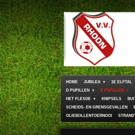
Ga
direct
naar
de
hoofdinhoud
HOME
JUBILEA
1E ELFTAL
D PUPILLEN
E PUPILLEN
HET FLESDE
KNIPSELS
BU
SCHEIDS- EN GRENSGEVALLEN
OLIEBOLLENTOERNOOI
STRAND