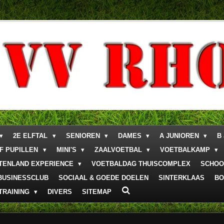
2E ELFTAL
SENIOREN
DAMES
A JUNIOREN
B
F PUPILLEN
MINI'S
ZAALVOETBAL
VOETBALKAMP
ITENLAND EXPERIENCE
VOETBALDAG THUISCOMPLEX
SCHOO
BUSINESSCLUB
SOCIAAL & GOEDE DOELEN
SINTERKLAAS
BO
TRAINING
DIVERS
SITEMAP