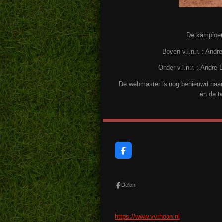
De kampioens
Boven v.l.n.r. : An
Onder v.l.n.r. : Andr
De webmaster is nog benieuwd naa
en de t
F
a
c
e
b
Delen
o
o
k
https://www.vvrhoon.nl